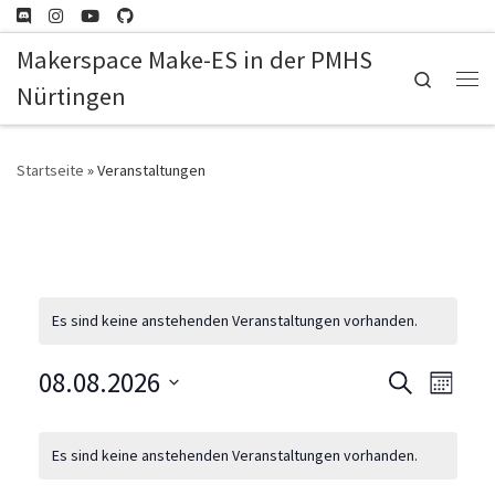
Zum Inhalt springen
Makerspace Make-ES in der PMHS
Search
Nürtingen
Me
Startseite
»
Veranstaltungen
Es sind keine anstehenden Veranstaltungen vorhanden.
08.08.2026
V
V
S
M
u
e
o
D
e
K
c
n
a
Es sind keine anstehenden Veranstaltungen vorhanden.
r
h
a
r
t
e