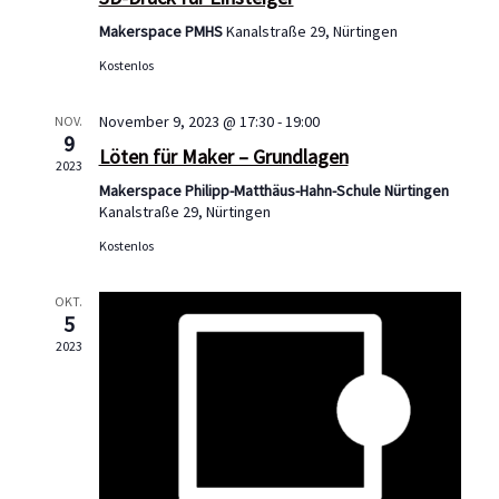
g
V
i
Makerspace PMHS
Kanalstraße 29, Nürtingen
e
e
c
Kostenlos
n
r
h
November 9, 2023 @ 17:30
-
19:00
NOV.
9
t
S
a
Löten für Maker – Grundlagen
2023
e
Makerspace Philipp-Matthäus-Hahn-Schule Nürtingen
u
n
Kanalstraße 29, Nürtingen
n
Kostenlos
c
s
-
h
OKT.
N
t
5
a
2023
e
a
v
u
l
i
n
t
g