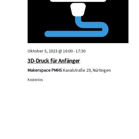
a
d
u
t
A
n
i
n
g
o
s
e
n
Oktober 5, 2023 @ 16:00
-
17:30
i
3D-Druck für Anfänger
n
Makerspace PMHS
Kanalstraße 29, Nürtingen
c
Kostenlos
h
t
e
n