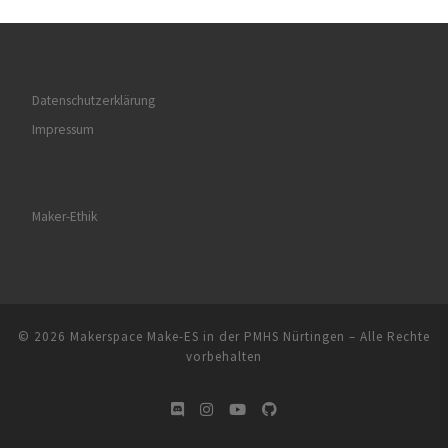
Datenschutzerklärung
Impressum
Maker-Ethik
© 2026
Makerspace Make-ES in der PMHS Nürtingen
–
Alle Rechte
vorbehalten