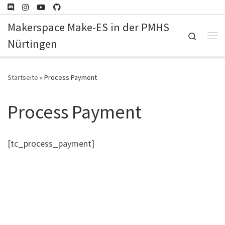
Zum Inhalt springen
Makerspace Make-ES in der PMHS
Search
Nürtingen
Me
Startseite
»
Process Payment
Process Payment
[tc_process_payment]