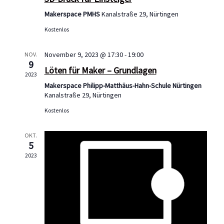
g
V
i
Makerspace PMHS
Kanalstraße 29, Nürtingen
e
e
c
Kostenlos
n
r
h
November 9, 2023 @ 17:30
-
19:00
NOV.
9
t
S
a
Löten für Maker – Grundlagen
2023
e
Makerspace Philipp-Matthäus-Hahn-Schule Nürtingen
u
n
Kanalstraße 29, Nürtingen
n
Kostenlos
c
s
-
h
OKT.
N
t
5
a
2023
e
a
v
u
l
i
n
t
g