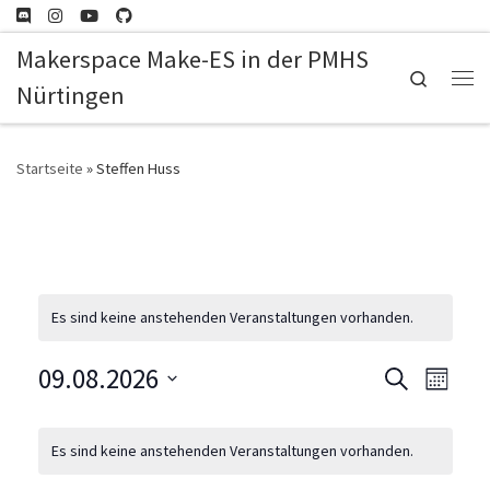
Zum Inhalt springen
Makerspace Make-ES in der PMHS
Search
Nürtingen
Me
Startseite
»
Steffen Huss
Es sind keine anstehenden Veranstaltungen vorhanden.
09.08.2026
V
V
S
M
u
e
o
D
e
K
c
n
a
Es sind keine anstehenden Veranstaltungen vorhanden.
r
h
a
r
t
e