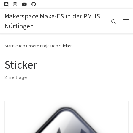
Zum Inhalt springen
Makerspace Make-ES in der PMHS
Search
Nürtingen
Me
Startseite
»
Unsere Projekte
»
Sticker
Sticker
2 Beiträge