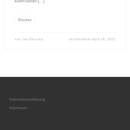
könnt bieten […]
Sticker
von
Jan Barocka
Veröffentlicht
April 18, 2023
Datenschutzerklärung
Impressum