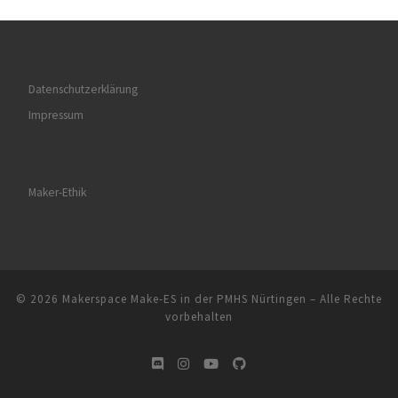
Datenschutzerklärung
Impressum
Maker-Ethik
© 2026
Makerspace Make-ES in der PMHS Nürtingen
–
Alle Rechte
vorbehalten