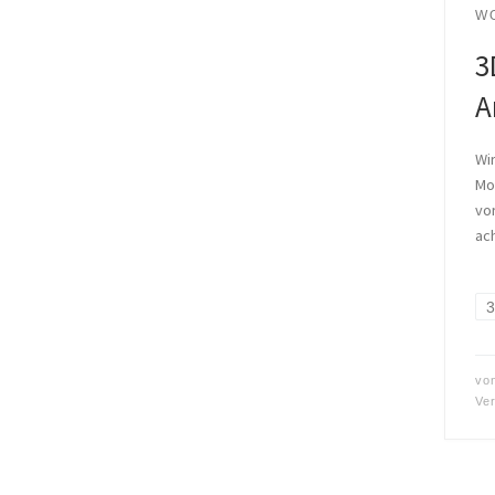
W
3
A
Wir
Mo
vor
ach
vo
Ver