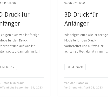
ORKSHOP
WORKSHOP
D-Druck für
3D-Druck für
nfänger
Anfänger
 zeigen euch wie ihr fertige
Wir zeigen euch wie ihr fertig
delle für den Druck
Modelle für den Druck
bereitet und auf was ihr
vorbereitet und auf was ihr
ten solltet, damit ihr im […]
achten solltet, damit ihr im […
3D-Druck
3D-Druck
n
Peter Mühlbradt
von
Jan Barocka
öffentlicht
September 14, 2023
Veröffentlicht
April 25, 2023