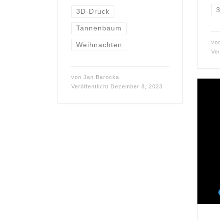
3D-Druck
Tannenbaum
vo
Weihnachten
Ver
von
Jan Barocka
Veröffentlicht
Dezember 8, 2023