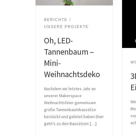
BERICHTE
UNSERE PROJEKTE
Oh, LED-
Tannenbaum –
Mini-
W
Weihnachtsdeko
3
E
Nachdem wir letztes Jahr an
unserer Makerspace
Wir
Weihnachtsfeier gemeinsam
Mo
große Tannenbaumbausätze
vor
bestückt und gelötet haben (hier
ach
geht’s zu den Bausätzen […]