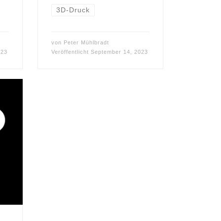
3D-Druck
von
Peter Mühlbradt
023
Veröffentlicht
September 14, 2023